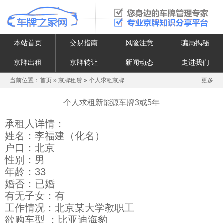
本站首页
交易指南
风险注意
骗局揭秘
京牌出租
京牌转让
新闻动态
走进我们
当前位置：
首页
»
京牌租赁
»
个人求租京牌
更多
个人求租新能源车牌3或5年
承租人详情：
姓名：李福建（化名）
户口：北京
性别：男
年龄：33
婚否：已婚
有无子女：有
工作情况：北京某大学教职工
欲购车型 ：比亚迪海豹